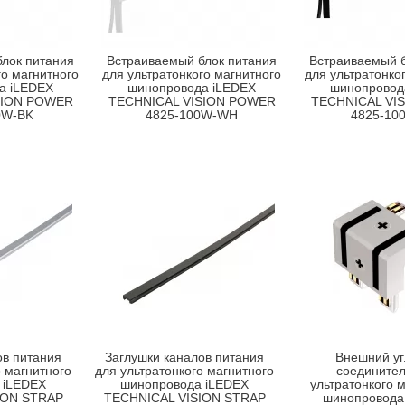
лок питания
Встраиваемый блок питания
Встраиваемый б
го магнитного
для ультратонкого магнитного
для ультратонко
а iLEDEX
шинопровода iLEDEX
шинопровод
SION POWER
TECHNICAL VISION POWER
TECHNICAL VI
0W-BK
4825-100W-WH
4825-10
ов питания
Заглушки каналов питания
Внешний уг
о магнитного
для ультратонкого магнитного
соединител
 iLEDEX
шинопровода iLEDEX
ультратонкого 
ION STRAP
TECHNICAL VISION STRAP
шинопровода