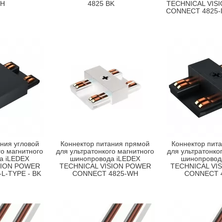
WH
4825 BK
TECHNICAL VIS
CONNECT 4825-
ния угловой
Коннектор питания прямой
Коннектор пит
го магнитного
для ультратонкого магнитного
для ультратонко
а iLEDEX
шинопровода iLEDEX
шинопровод
SION POWER
TECHNICAL VISION POWER
TECHNICAL VI
L-TYPE - BK
CONNECT 4825-WH
CONNECT 