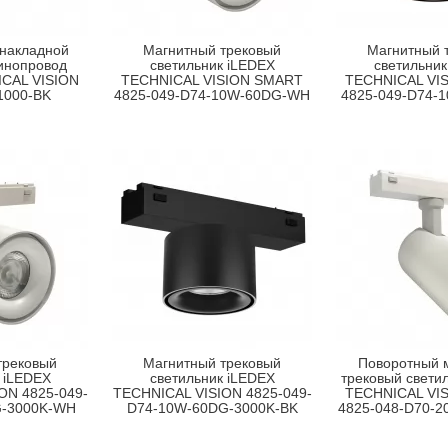
 накладной
Магнитный трековый
Магнитный 
инопровод
светильник iLEDEX
светильник
CAL VISION
TECHNICAL VISION SMART
TECHNICAL VI
1000-BK
4825-049-D74-10W-60DG-WH
4825-049-D74-
трековый
Магнитный трековый
Поворотный 
 iLEDEX
светильник iLEDEX
трековый свети
ON 4825-049-
TECHNICAL VISION 4825-049-
TECHNICAL VI
G-3000K-WH
D74-10W-60DG-3000K-BK
4825-048-D70-