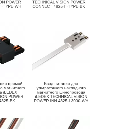
ION POWER
TECHNICAL VISION POWER
Г-TYPE-WH
CONNECT 4825-Г-TYPE-BK
ания прямой
Ввод питания для
го магнитного
ультратонкого накладного
а iLEDEX
магнитного шинопровода
SION POWER
iLEDEX TECHNICAL VISION
4825-BK
POWER INN 4825-L3000-WH