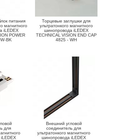
лок питания
Торцевые заглушки для
го магнитного
ультратонкого магнитного
а iLEDEX
шинопровода iLEDEX
SION POWER
TECHNICAL VISION END CAP
0W-BK
4825 - WH
ловой
Внешний угловой
ь для
соединитель для
магнитного
ультратонкого магнитного
 iLEDEX
шинопровода iLEDEX