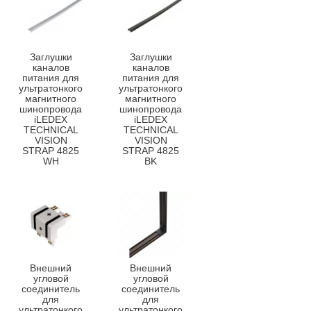
Заглушки
Заглушки
каналов
каналов
питания для
питания для
ультратонкого
ультратонкого
магнитного
магнитного
шинопровода
шинопровода
iLEDEX
iLEDEX
TECHNICAL
TECHNICAL
VISION
VISION
STRAP 4825
STRAP 4825
WH
BK
Внешний
Внешний
угловой
угловой
соединитель
соединитель
для
для
ультратонкого
ультратонкого