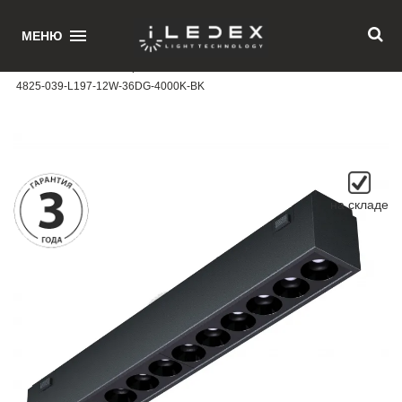
1
МЕНЮ
Главная
/ Магнитный трековый светильник iLEDEX TECHNICAL VISION
4825-039-L197-12W-36DG-4000K-BK
на складе