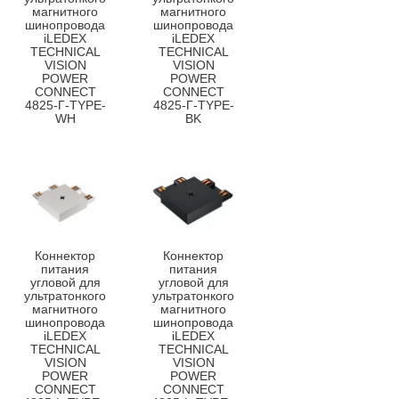
магнитного
магнитного
шинопровода
шинопровода
iLEDEX
iLEDEX
TECHNICAL
TECHNICAL
VISION
VISION
POWER
POWER
CONNECT
CONNECT
4825-Г-TYPE-
4825-Г-TYPE-
WH
BK
Коннектор
Коннектор
питания
питания
угловой для
угловой для
ультратонкого
ультратонкого
магнитного
магнитного
шинопровода
шинопровода
iLEDEX
iLEDEX
TECHNICAL
TECHNICAL
VISION
VISION
POWER
POWER
CONNECT
CONNECT