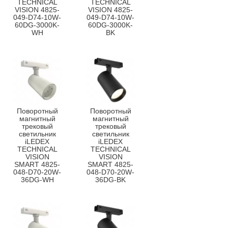
TECHNICAL
TECHNICAL
VISION 4825-
VISION 4825-
049-D74-10W-
049-D74-10W-
60DG-3000K-
60DG-3000K-
WH
BK
Поворотный
Поворотный
магнитный
магнитный
трековый
трековый
светильник
светильник
iLEDEX
iLEDEX
TECHNICAL
TECHNICAL
VISION
VISION
SMART 4825-
SMART 4825-
048-D70-20W-
048-D70-20W-
36DG-WH
36DG-BK