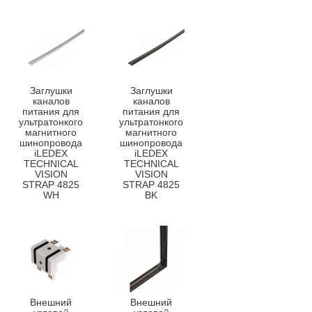
Заглушки
Заглушки
каналов
каналов
питания для
питания для
ультратонкого
ультратонкого
магнитного
магнитного
шинопровода
шинопровода
iLEDEX
iLEDEX
TECHNICAL
TECHNICAL
VISION
VISION
STRAP 4825
STRAP 4825
WH
BK
Внешний
Внешний