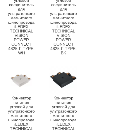
угловой
угловой
соединитель
соединитель
для
для
ультратонкого
ультратонкого
магнитного
магнитного
шинопровода
шинопровода
iLEDEX
iLEDEX
TECHNICAL
TECHNICAL
VISION
VISION
POWER
POWER
CONNECT
CONNECT
4825-Г-TYPE-
4825-Г-TYPE-
WH
BK
Коннектор
Коннектор
питания
питания
угловой для
угловой для
ультратонкого
ультратонкого
магнитного
магнитного
шинопровода
шинопровода
iLEDEX
iLEDEX
TECHNICAL
TECHNICAL