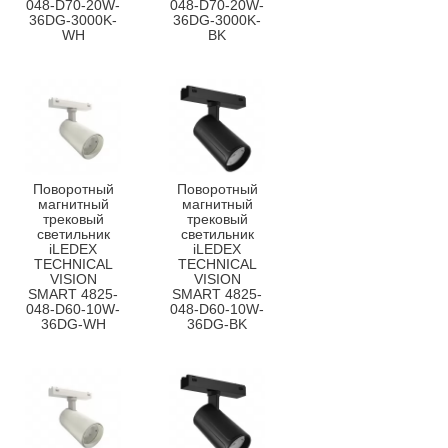
048-D70-20W-
048-D70-20W-
36DG-3000K-
36DG-3000K-
WH
BK
Поворотный
Поворотный
магнитный
магнитный
трековый
трековый
светильник
светильник
iLEDEX
iLEDEX
TECHNICAL
TECHNICAL
VISION
VISION
SMART 4825-
SMART 4825-
048-D60-10W-
048-D60-10W-
36DG-WH
36DG-BK