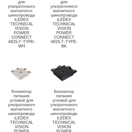
для
для
ультратонкого
ультратонкого
магнитного
магнитного
шинопровода
шинопровода
iLEDEX
iLEDEX
TECHNICAL
TECHNICAL
VISION
VISION
POWER
POWER
CONNECT
CONNECT
4825-Г-TYPE-
4825-Г-TYPE-
WH
BK
Коннектор
Коннектор
питания
питания
угловой для
угловой для
ультратонкого
ультратонкого
магнитного
магнитного
шинопровода
шинопровода
iLEDEX
iLEDEX
TECHNICAL
TECHNICAL
VISION
VISION
POWER
POWER