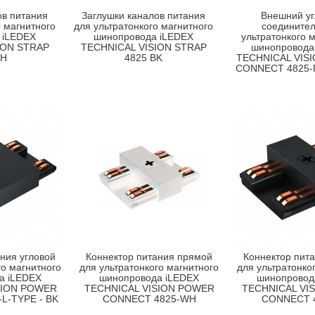
ов питания
Заглушки каналов питания
Внешний уг
о магнитного
для ультратонкого магнитного
соединител
 iLEDEX
шинопровода iLEDEX
ультратонкого 
ION STRAP
TECHNICAL VISION STRAP
шинопровода
WH
4825 BK
TECHNICAL VIS
CONNECT 4825-
ния угловой
Коннектор питания прямой
Коннектор пит
го магнитного
для ультратонкого магнитного
для ультратонко
а iLEDEX
шинопровода iLEDEX
шинопровод
SION POWER
TECHNICAL VISION POWER
TECHNICAL VI
L-TYPE - BK
CONNECT 4825-WH
CONNECT 