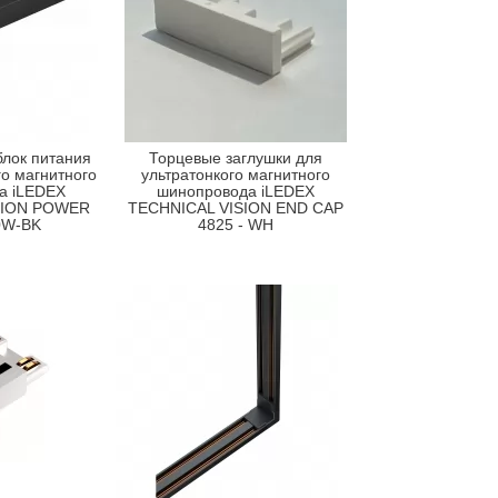
лок питания
Торцевые заглушки для
го магнитного
ультратонкого магнитного
а iLEDEX
шинопровода iLEDEX
SION POWER
TECHNICAL VISION END CAP
0W-BK
4825 - WH