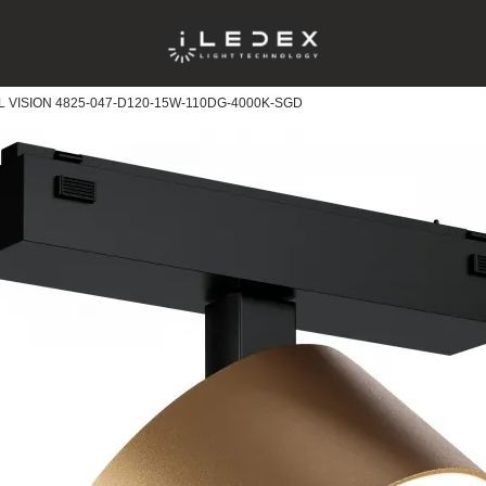
AL VISION 4825-047-D120-15W-110DG-4000K-SGD