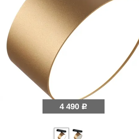
4 490
Р