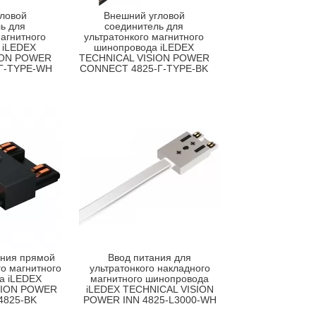
ловой
Внешний угловой
ь для
соединитель для
магнитного
ультратонкого магнитного
 iLEDEX
шинопровода iLEDEX
ION POWER
TECHNICAL VISION POWER
Г-TYPE-WH
CONNECT 4825-Г-TYPE-BK
ания прямой
Ввод питания для
го магнитного
ультратонкого накладного
а iLEDEX
магнитного шинопровода
SION POWER
iLEDEX TECHNICAL VISION
4825-BK
POWER INN 4825-L3000-WH