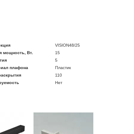
екция
VISION48/25
 мощность, Вт.
15
тия
5
риал плафона
Пластик
раскрытия
110
руемость
Нет