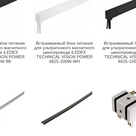
лок питания
Встраиваемый блок питания
Встраиваемый б
го магнитного
для ультратонкого магнитного
для ультратонко
а iLEDEX
шинопровода iLEDEX
шинопровод
SION POWER
TECHNICAL VISION POWER
TECHNICAL VI
0W-BK
4825-100W-WH
4825-10