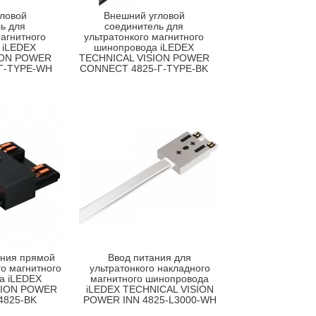
ловой
Внешний угловой
ь для
соединитель для
магнитного
ультратонкого магнитного
 iLEDEX
шинопровода iLEDEX
ION POWER
TECHNICAL VISION POWER
Г-TYPE-WH
CONNECT 4825-Г-TYPE-BK
ания прямой
Ввод питания для
го магнитного
ультратонкого накладного
а iLEDEX
магнитного шинопровода
SION POWER
iLEDEX TECHNICAL VISION
4825-BK
POWER INN 4825-L3000-WH