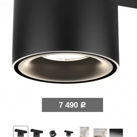
7 490
Р