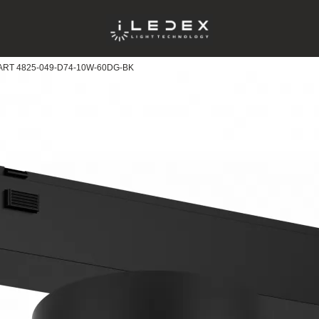
MART 4825-049-D74-10W-60DG-BK