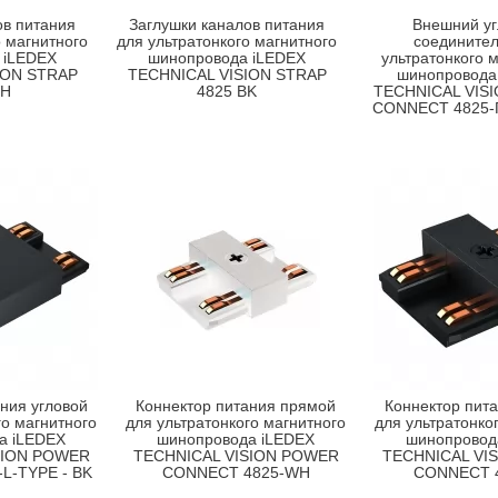
ов питания
Заглушки каналов питания
Внешний уг
о магнитного
для ультратонкого магнитного
соединител
 iLEDEX
шинопровода iLEDEX
ультратонкого 
ION STRAP
TECHNICAL VISION STRAP
шинопровода
WH
4825 BK
TECHNICAL VIS
CONNECT 4825-
ния угловой
Коннектор питания прямой
Коннектор пит
го магнитного
для ультратонкого магнитного
для ультратонко
а iLEDEX
шинопровода iLEDEX
шинопровод
SION POWER
TECHNICAL VISION POWER
TECHNICAL VI
L-TYPE - BK
CONNECT 4825-WH
CONNECT 