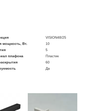
екция
VISION48/25
 мощность, Вт.
10
тия
5
риал плафона
Пластик
раскрытия
60
руемость
Да