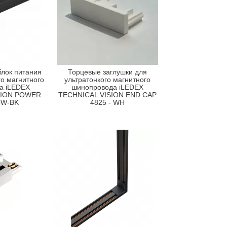
лок питания
Торцевые заглушки для
го магнитного
ультратонкого магнитного
а iLEDEX
шинопровода iLEDEX
SION POWER
TECHNICAL VISION END CAP
0W-BK
4825 - WH