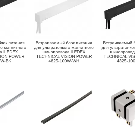
лок питания
Встраиваемый блок питания
Встраиваемый б
го магнитного
для ультратонкого магнитного
для ультратонко
а iLEDEX
шинопровода iLEDEX
шинопровод
SION POWER
TECHNICAL VISION POWER
TECHNICAL VI
0W-BK
4825-100W-WH
4825-10