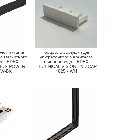
лок питания
Торцевые заглушки для
го магнитного
ультратонкого магнитного
а iLEDEX
шинопровода iLEDEX
SION POWER
TECHNICAL VISION END CAP
0W-BK
4825 - WH