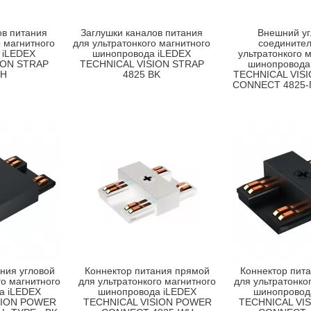
ов питания
Заглушки каналов питания
Внешний уг
о магнитного
для ультратонкого магнитного
соединител
 iLEDEX
шинопровода iLEDEX
ультратонкого 
ION STRAP
TECHNICAL VISION STRAP
шинопровода
WH
4825 BK
TECHNICAL VIS
CONNECT 4825-
ния угловой
Коннектор питания прямой
Коннектор пит
го магнитного
для ультратонкого магнитного
для ультратонко
а iLEDEX
шинопровода iLEDEX
шинопровод
SION POWER
TECHNICAL VISION POWER
TECHNICAL VI