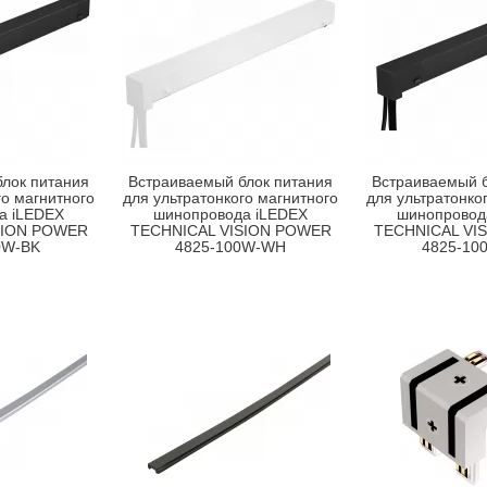
лок питания
Встраиваемый блок питания
Встраиваемый б
го магнитного
для ультратонкого магнитного
для ультратонко
а iLEDEX
шинопровода iLEDEX
шинопровод
SION POWER
TECHNICAL VISION POWER
TECHNICAL VI
0W-BK
4825-100W-WH
4825-10