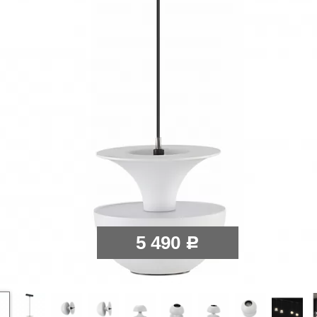
5 490
Р