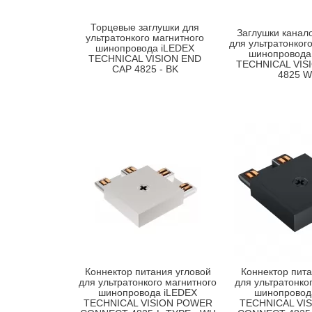
Торцевые заглушки для
Заглушки канал
ультратонкого магнитного
для ультратонког
шинопровода iLEDEX
шинопровода
TECHNICAL VISION END
TECHNICAL VIS
CAP 4825 - BK
4825 
Коннектор питания угловой
Коннектор пита
для ультратонкого магнитного
для ультратонко
шинопровода iLEDEX
шинопровод
TECHNICAL VISION POWER
TECHNICAL VI