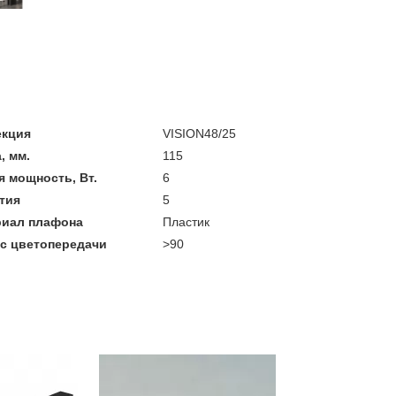
екция
VISION48/25
, мм.
115
 мощность, Вт.
6
тия
5
риал плафона
Пластик
с цветопередачи
>90