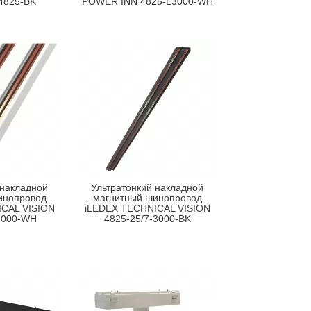
4825-BK
POWER INN 4825-L3000-WH
 накладной
Ультратонкий накладной
инопровод
магнитный шинопровод
CAL VISION
iLEDEX TECHNICAL VISION
1000-WH
4825-25/7-3000-BK