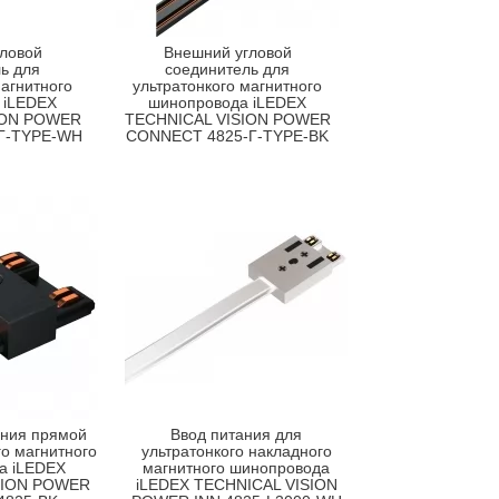
ловой
Внешний угловой
ь для
соединитель для
магнитного
ультратонкого магнитного
 iLEDEX
шинопровода iLEDEX
ION POWER
TECHNICAL VISION POWER
Г-TYPE-WH
CONNECT 4825-Г-TYPE-BK
ания прямой
Ввод питания для
го магнитного
ультратонкого накладного
а iLEDEX
магнитного шинопровода
SION POWER
iLEDEX TECHNICAL VISION