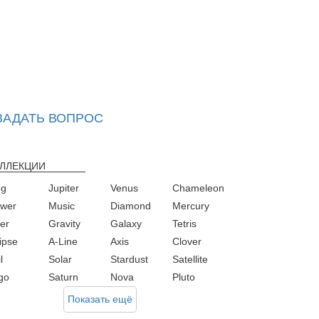
ЗАДАТЬ ВОПРОС
ЛЛЕКЦИИ
ng
Jupiter
Venus
Chameleon
ower
Music
Diamond
Mercury
ver
Gravity
Galaxy
Tetris
ipse
A-Line
Axis
Clover
l
Solar
Stardust
Satellite
rgo
Saturn
Nova
Pluto
Показать ещё