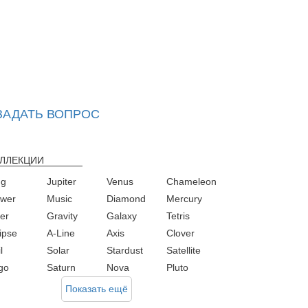
ЗАДАТЬ ВОПРОС
ЛЛЕКЦИИ
ng
Jupiter
Venus
Chameleon
ower
Music
Diamond
Mercury
ver
Gravity
Galaxy
Tetris
ipse
A-Line
Axis
Clover
l
Solar
Stardust
Satellite
rgo
Saturn
Nova
Pluto
Показать ещё