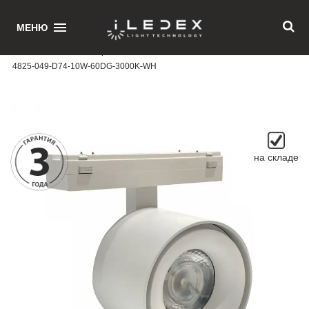
1
МЕНЮ
Главная
/ Магнитный трековый светильник iLEDEX TECHNICAL VISION
4825-049-D74-10W-60DG-3000K-WH
на складе