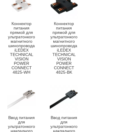
Коннектор
Коннектор
питания
питания
прямой для
прямой для
ультратонкого
ультратонкого
магнитного
магнитного
шинопровода
шинопровода
iLEDEX
iLEDEX
TECHNICAL
TECHNICAL
VISION
VISION
POWER
POWER
CONNECT
CONNECT
4825-WH
4825-BK
Ввод питания
Ввод питания
для
для
ультратонкого
ультратонкого
накладного
накладного