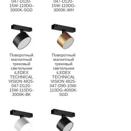
047-D120-
047-D120-
15W-110DG-
15W-110DG-
3000K-SGD
3000K-WH
Поворотный
Поворотный
магнитный
магнитный
трековый
трековый
светильник
светильник
iLEDEX
iLEDEX
TECHNICAL
TECHNICAL
VISION 4825-
VISION 4825-
047-D120-
047-D90-10W-
15W-110DG-
110DG-4000K-
3000K-BK
SGD