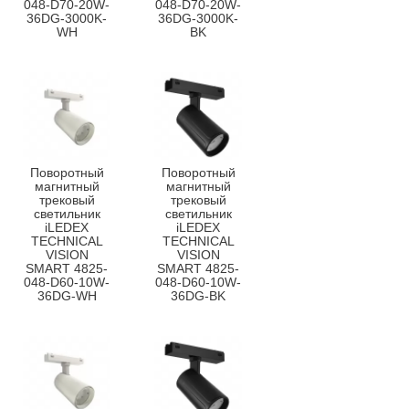
048-D70-20W-
048-D70-20W-
36DG-3000K-
36DG-3000K-
WH
BK
Поворотный
Поворотный
магнитный
магнитный
трековый
трековый
светильник
светильник
iLEDEX
iLEDEX
TECHNICAL
TECHNICAL
VISION
VISION
SMART 4825-
SMART 4825-
048-D60-10W-
048-D60-10W-
36DG-WH
36DG-BK