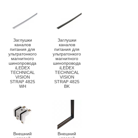
Заглушки
Заглушки
каналов
каналов
питания для
питания для
ультратонкого
ультратонкого
магнитного
магнитного
шинопровода
шинопровода
iLEDEX
iLEDEX
TECHNICAL
TECHNICAL
VISION
VISION
STRAP 4825
STRAP 4825
WH
BK
Внешний
Внешний