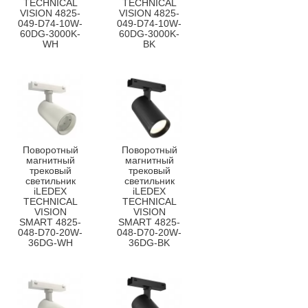
TECHNICAL
TECHNICAL
VISION 4825-
VISION 4825-
049-D74-10W-
049-D74-10W-
60DG-3000K-
60DG-3000K-
WH
BK
Поворотный
Поворотный
магнитный
магнитный
трековый
трековый
светильник
светильник
iLEDEX
iLEDEX
TECHNICAL
TECHNICAL
VISION
VISION
SMART 4825-
SMART 4825-
048-D70-20W-
048-D70-20W-
36DG-WH
36DG-BK