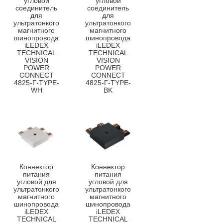
угловой
угловой
соединитель
соединитель
для
для
ультратонкого
ультратонкого
магнитного
магнитного
шинопровода
шинопровода
iLEDEX
iLEDEX
TECHNICAL
TECHNICAL
VISION
VISION
POWER
POWER
CONNECT
CONNECT
4825-Г-TYPE-
4825-Г-TYPE-
WH
BK
Коннектор
Коннектор
питания
питания
угловой для
угловой для
ультратонкого
ультратонкого
магнитного
магнитного
шинопровода
шинопровода
iLEDEX
iLEDEX
TECHNICAL
TECHNICAL