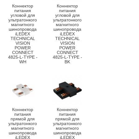
Коннектор
Коннектор
питания
питания
угловой для
угловой для
ультратонкого
ультратонкого
магнитного
магнитного
шинопровода
шинопровода
iLEDEX
iLEDEX
TECHNICAL
TECHNICAL
VISION
VISION
POWER
POWER
CONNECT
CONNECT
4825-L-TYPE -
4825-L-TYPE -
WH
BK
Коннектор
Коннектор
питания
питания
прямой для
прямой для
ультратонкого
ультратонкого
магнитного
магнитного
шинопровода
шинопровода
iLEDEX
iLEDEX