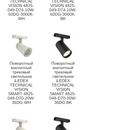
TECHNICAL
TECHNICAL
VISION 4825-
VISION 4825-
049-D74-10W-
049-D74-10W-
60DG-3000K-
60DG-3000K-
WH
BK
Поворотный
Поворотный
магнитный
магнитный
трековый
трековый
светильник
светильник
iLEDEX
iLEDEX
TECHNICAL
TECHNICAL
VISION
VISION
SMART 4825-
SMART 4825-
048-D70-20W-
048-D70-20W-
36DG-WH
36DG-BK