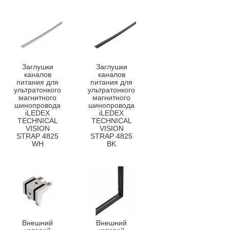
Заглушки
Заглушки
каналов
каналов
питания для
питания для
ультратонкого
ультратонкого
магнитного
магнитного
шинопровода
шинопровода
iLEDEX
iLEDEX
TECHNICAL
TECHNICAL
VISION
VISION
STRAP 4825
STRAP 4825
WH
BK
Внешний
Внешний