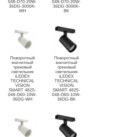
048-D70-20W-
048-D70-20W-
36DG-3000K-
36DG-3000K-
WH
BK
Поворотный
Поворотный
магнитный
магнитный
трековый
трековый
светильник
светильник
iLEDEX
iLEDEX
TECHNICAL
TECHNICAL
VISION
VISION
SMART 4825-
SMART 4825-
048-D60-10W-
048-D60-10W-
36DG-WH
36DG-BK