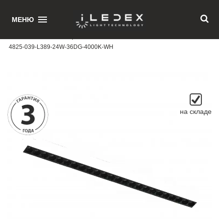
1
МЕНЮ
Главная
/ Магнитный трековый светильник iLEDEX TECHNICAL VISION
4825-039-L389-24W-36DG-4000K-WH
на складе