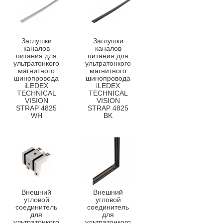
Заглушки
Заглушки
каналов
каналов
питания для
питания для
ультратонкого
ультратонкого
магнитного
магнитного
шинопровода
шинопровода
iLEDEX
iLEDEX
TECHNICAL
TECHNICAL
VISION
VISION
STRAP 4825
STRAP 4825
WH
BK
Внешний
Внешний
угловой
угловой
соединитель
соединитель
для
для
ультратонкого
ультратонкого