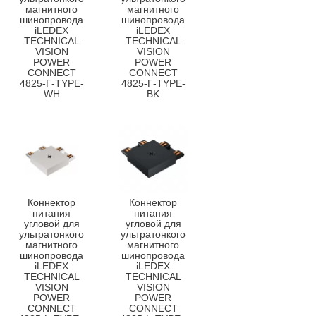
магнитного
магнитного
шинопровода
шинопровода
iLEDEX
iLEDEX
TECHNICAL
TECHNICAL
VISION
VISION
POWER
POWER
CONNECT
CONNECT
4825-Г-TYPE-
4825-Г-TYPE-
WH
BK
Коннектор
Коннектор
питания
питания
угловой для
угловой для
ультратонкого
ультратонкого
магнитного
магнитного
шинопровода
шинопровода
iLEDEX
iLEDEX
TECHNICAL
TECHNICAL
VISION
VISION
POWER
POWER
CONNECT
CONNECT