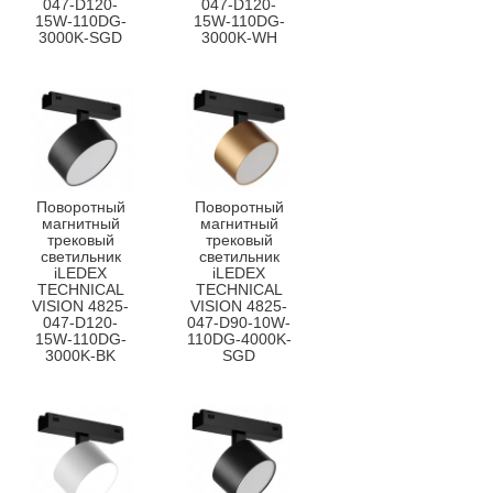
047-D120-
047-D120-
15W-110DG-
15W-110DG-
3000K-SGD
3000K-WH
Поворотный
Поворотный
магнитный
магнитный
трековый
трековый
светильник
светильник
iLEDEX
iLEDEX
TECHNICAL
TECHNICAL
VISION 4825-
VISION 4825-
047-D120-
047-D90-10W-
15W-110DG-
110DG-4000K-
3000K-BK
SGD