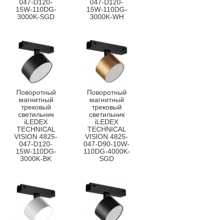
047-D120-
047-D120-
15W-110DG-
15W-110DG-
3000K-SGD
3000K-WH
Поворотный
Поворотный
магнитный
магнитный
трековый
трековый
светильник
светильник
iLEDEX
iLEDEX
TECHNICAL
TECHNICAL
VISION 4825-
VISION 4825-
047-D120-
047-D90-10W-
15W-110DG-
110DG-4000K-
3000K-BK
SGD