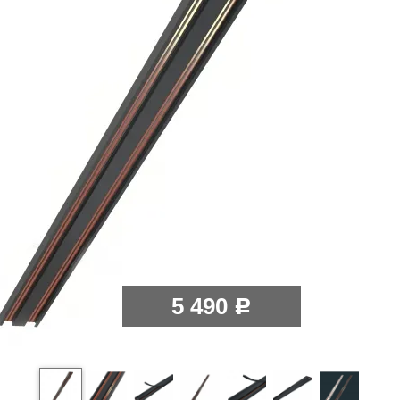
5 490
Р