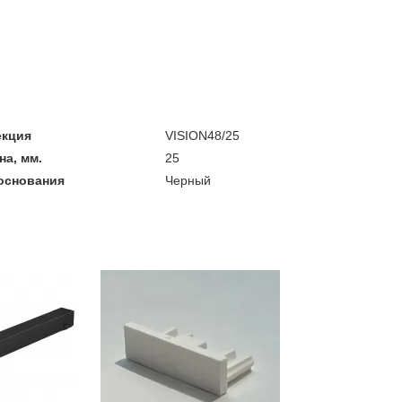
екция
VISION48/25
а, мм.
25
основания
Черный