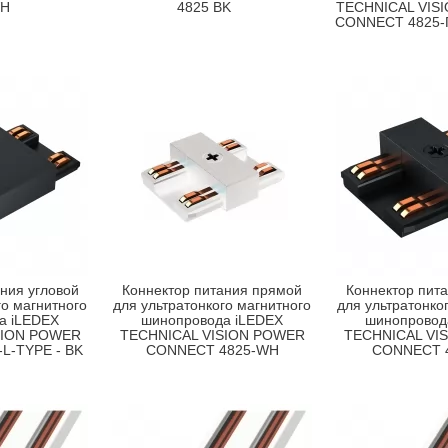
WH
4825 BK
TECHNICAL VIS
CONNECT 4825-
ния угловой
Коннектор питания прямой
Коннектор пит
го магнитного
для ультратонкого магнитного
для ультратонко
а iLEDEX
шинопровода iLEDEX
шинопровод
SION POWER
TECHNICAL VISION POWER
TECHNICAL VI
L-TYPE - BK
CONNECT 4825-WH
CONNECT 