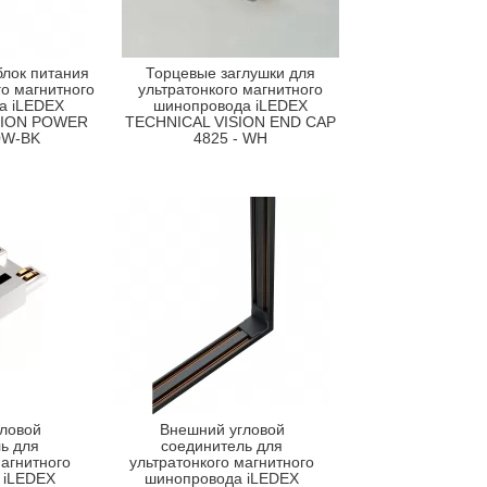
лок питания
Торцевые заглушки для
го магнитного
ультратонкого магнитного
а iLEDEX
шинопровода iLEDEX
SION POWER
TECHNICAL VISION END CAP
0W-BK
4825 - WH
ловой
Внешний угловой
ь для
соединитель для
магнитного
ультратонкого магнитного
 iLEDEX
шинопровода iLEDEX