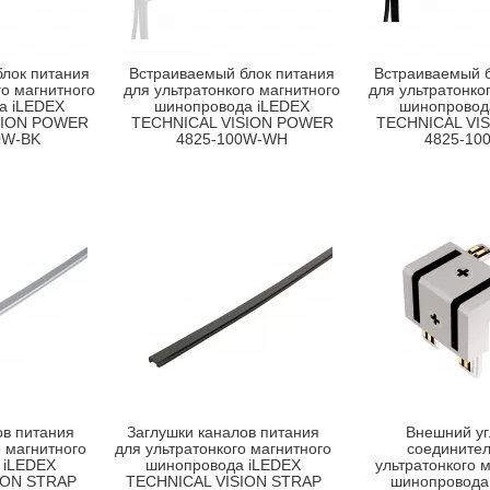
лок питания
Встраиваемый блок питания
Встраиваемый б
го магнитного
для ультратонкого магнитного
для ультратонко
а iLEDEX
шинопровода iLEDEX
шинопровод
SION POWER
TECHNICAL VISION POWER
TECHNICAL VI
0W-BK
4825-100W-WH
4825-10
ов питания
Заглушки каналов питания
Внешний уг
о магнитного
для ультратонкого магнитного
соединител
 iLEDEX
шинопровода iLEDEX
ультратонкого 
ION STRAP
TECHNICAL VISION STRAP
шинопровода