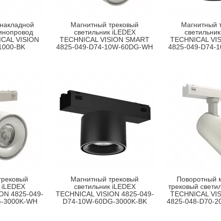
 накладной
Магнитный трековый
Магнитный 
инопровод
светильник iLEDEX
светильник
CAL VISION
TECHNICAL VISION SMART
TECHNICAL VI
1000-BK
4825-049-D74-10W-60DG-WH
4825-049-D74-
трековый
Магнитный трековый
Поворотный 
 iLEDEX
светильник iLEDEX
трековый свети
ON 4825-049-
TECHNICAL VISION 4825-049-
TECHNICAL VI
G-3000K-WH
D74-10W-60DG-3000K-BK
4825-048-D70-