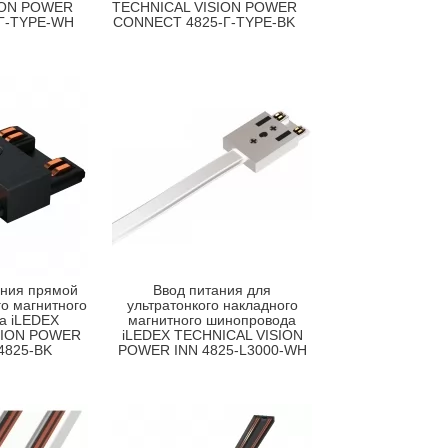
ION POWER
TECHNICAL VISION POWER
Г-TYPE-WH
CONNECT 4825-Г-TYPE-BK
ания прямой
Ввод питания для
го магнитного
ультратонкого накладного
а iLEDEX
магнитного шинопровода
SION POWER
iLEDEX TECHNICAL VISION
4825-BK
POWER INN 4825-L3000-WH