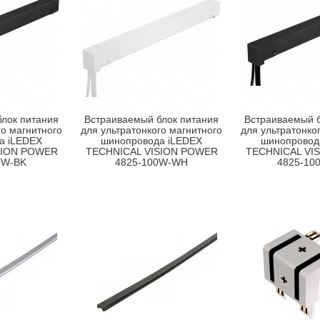
лок питания
Встраиваемый блок питания
Встраиваемый б
го магнитного
для ультратонкого магнитного
для ультратонко
а iLEDEX
шинопровода iLEDEX
шинопровод
SION POWER
TECHNICAL VISION POWER
TECHNICAL VI
0W-BK
4825-100W-WH
4825-10