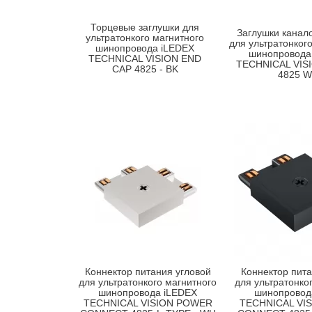
Торцевые заглушки для
Заглушки канал
ультратонкого магнитного
для ультратонког
шинопровода iLEDEX
шинопровода
TECHNICAL VISION END
TECHNICAL VIS
CAP 4825 - BK
4825 
Коннектор питания угловой
Коннектор пита
для ультратонкого магнитного
для ультратонко
шинопровода iLEDEX
шинопровод
TECHNICAL VISION POWER
TECHNICAL VI