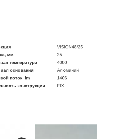
екция
VISION48/25
а, мм.
25
вая температура
4000
риал основания
Алюминий
вой поток, lm
1406
нность конструкции
FIX