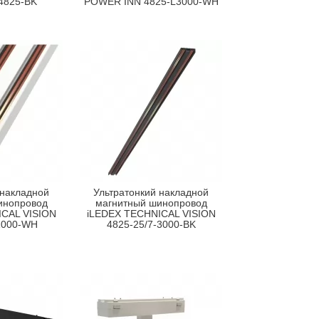
4825-BK
POWER INN 4825-L3000-WH
 накладной
Ультратонкий накладной
инопровод
магнитный шинопровод
CAL VISION
iLEDEX TECHNICAL VISION
1000-WH
4825-25/7-3000-BK