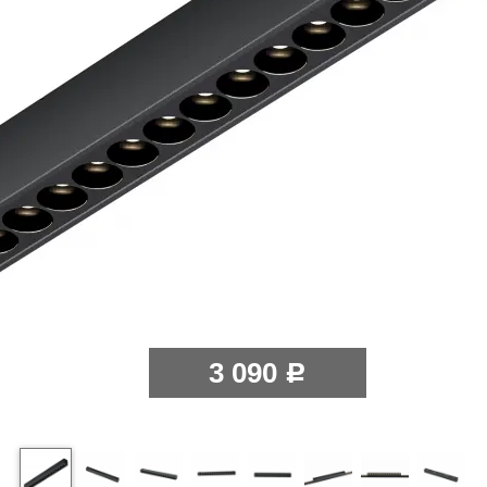
3 090
Р