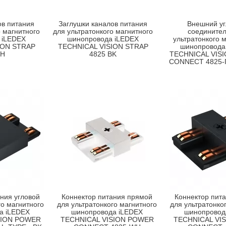
ов питания
Заглушки каналов питания
Внешний уг
о магнитного
для ультратонкого магнитного
соединител
 iLEDEX
шинопровода iLEDEX
ультратонкого 
ION STRAP
TECHNICAL VISION STRAP
шинопровода
WH
4825 BK
TECHNICAL VIS
CONNECT 4825-
ния угловой
Коннектор питания прямой
Коннектор пит
го магнитного
для ультратонкого магнитного
для ультратонко
а iLEDEX
шинопровода iLEDEX
шинопровод
SION POWER
TECHNICAL VISION POWER
TECHNICAL VI