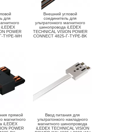
ловой
Внешний угловой
ь для
соединитель для
магнитного
ультратонкого магнитного
 iLEDEX
шинопровода iLEDEX
ION POWER
TECHNICAL VISION POWER
Г-TYPE-WH
CONNECT 4825-Г-TYPE-BK
ания прямой
Ввод питания для
го магнитного
ультратонкого накладного
а iLEDEX
магнитного шинопровода
SION POWER
iLEDEX TECHNICAL VISION