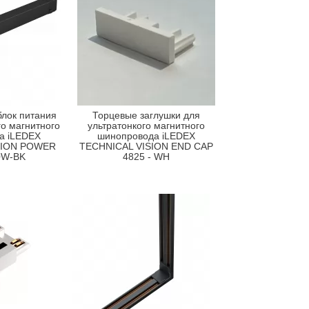
лок питания
Торцевые заглушки для
го магнитного
ультратонкого магнитного
а iLEDEX
шинопровода iLEDEX
SION POWER
TECHNICAL VISION END CAP
0W-BK
4825 - WH