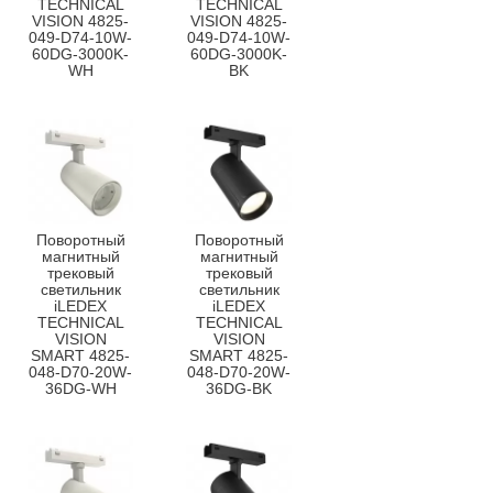
TECHNICAL
TECHNICAL
VISION 4825-
VISION 4825-
049-D74-10W-
049-D74-10W-
60DG-3000K-
60DG-3000K-
WH
BK
Поворотный
Поворотный
магнитный
магнитный
трековый
трековый
светильник
светильник
iLEDEX
iLEDEX
TECHNICAL
TECHNICAL
VISION
VISION
SMART 4825-
SMART 4825-
048-D70-20W-
048-D70-20W-
36DG-WH
36DG-BK