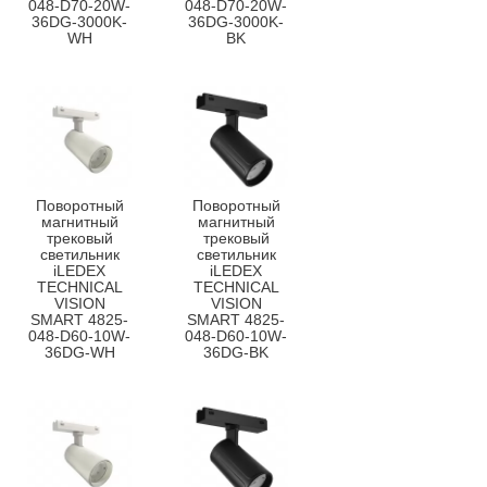
048-D70-20W-
048-D70-20W-
36DG-3000K-
36DG-3000K-
WH
BK
Поворотный
Поворотный
магнитный
магнитный
трековый
трековый
светильник
светильник
iLEDEX
iLEDEX
TECHNICAL
TECHNICAL
VISION
VISION
SMART 4825-
SMART 4825-
048-D60-10W-
048-D60-10W-
36DG-WH
36DG-BK