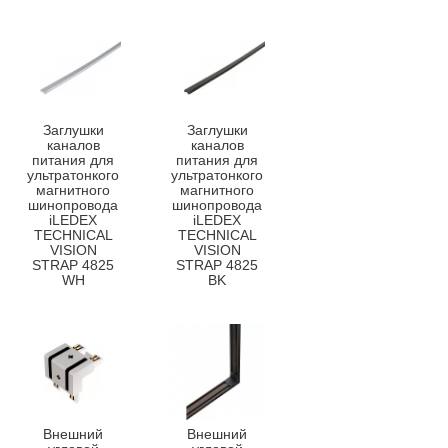
Заглушки
Заглушки
каналов
каналов
питания для
питания для
ультратонкого
ультратонкого
магнитного
магнитного
шинопровода
шинопровода
iLEDEX
iLEDEX
TECHNICAL
TECHNICAL
VISION
VISION
STRAP 4825
STRAP 4825
WH
BK
Внешний
Внешний