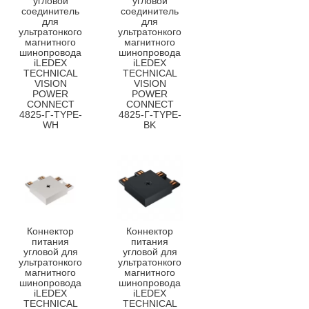
угловой
угловой
соединитель
соединитель
для
для
ультратонкого
ультратонкого
магнитного
магнитного
шинопровода
шинопровода
iLEDEX
iLEDEX
TECHNICAL
TECHNICAL
VISION
VISION
POWER
POWER
CONNECT
CONNECT
4825-Г-TYPE-
4825-Г-TYPE-
WH
BK
Коннектор
Коннектор
питания
питания
угловой для
угловой для
ультратонкого
ультратонкого
магнитного
магнитного
шинопровода
шинопровода
iLEDEX
iLEDEX
TECHNICAL
TECHNICAL