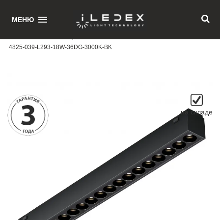
1
МЕНЮ
Главная
/ Магнитный трековый светильник iLEDEX TECHNICAL VISION
4825-039-L293-18W-36DG-3000K-BK
на складе