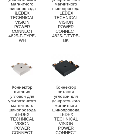
магнитного
магнитного
шинопровода
шинопровода
iLEDEX
iLEDEX
TECHNICAL
TECHNICAL
VISION
VISION
POWER
POWER
CONNECT
CONNECT
4825-Г-TYPE-
4825-Г-TYPE-
WH
BK
Коннектор
Коннектор
питания
питания
угловой для
угловой для
ультратонкого
ультратонкого
магнитного
магнитного
шинопровода
шинопровода
iLEDEX
iLEDEX
TECHNICAL
TECHNICAL
VISION
VISION
POWER
POWER
CONNECT
CONNECT