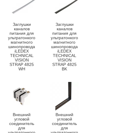
Заглушки
Заглушки
каналов
каналов
питания для
питания для
ультратонкого
ультратонкого
магнитного
магнитного
шинопровода
шинопровода
iLEDEX
iLEDEX
TECHNICAL
TECHNICAL
VISION
VISION
STRAP 4825
STRAP 4825
WH
BK
Внешний
Внешний
угловой
угловой
соединитель
соединитель
для
для
ультратонкого
ультратонкого