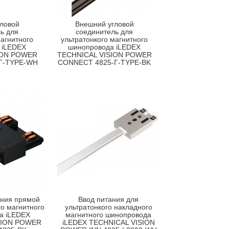
ловой
Внешний угловой
ь для
соединитель для
магнитного
ультратонкого магнитного
 iLEDEX
шинопровода iLEDEX
ION POWER
TECHNICAL VISION POWER
Г-TYPE-WH
CONNECT 4825-Г-TYPE-BK
ания прямой
Ввод питания для
го магнитного
ультратонкого накладного
а iLEDEX
магнитного шинопровода
SION POWER
iLEDEX TECHNICAL VISION