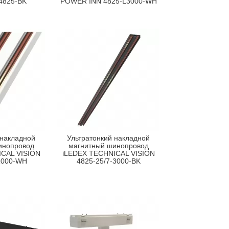
4825-BK
POWER INN 4825-L3000-WH
 накладной
Ультратонкий накладной
инопровод
магнитный шинопровод
CAL VISION
iLEDEX TECHNICAL VISION
1000-WH
4825-25/7-3000-BK