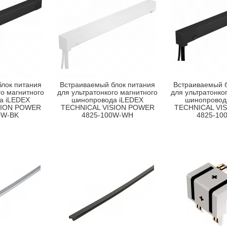
лок питания
Встраиваемый блок питания
Встраиваемый б
го магнитного
для ультратонкого магнитного
для ультратонко
а iLEDEX
шинопровода iLEDEX
шинопровод
SION POWER
TECHNICAL VISION POWER
TECHNICAL VI
0W-BK
4825-100W-WH
4825-10