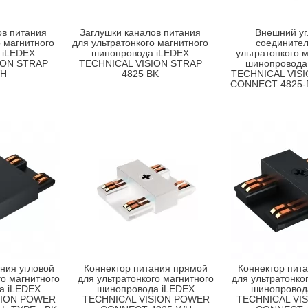
ов питания
Заглушки каналов питания
Внешний уг
о магнитного
для ультратонкого магнитного
соединител
 iLEDEX
шинопровода iLEDEX
ультратонкого 
ION STRAP
TECHNICAL VISION STRAP
шинопровода
WH
4825 BK
TECHNICAL VIS
CONNECT 4825-
ния угловой
Коннектор питания прямой
Коннектор пит
го магнитного
для ультратонкого магнитного
для ультратонко
а iLEDEX
шинопровода iLEDEX
шинопровод
SION POWER
TECHNICAL VISION POWER
TECHNICAL VI