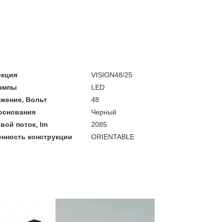
екция
VISION48/25
лампы
LED
жение, Вольт
48
основания
Черный
вой поток, lm
2085
нность конструкции
ORIENTABLE