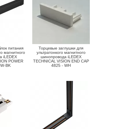
лок питания
Торцевые заглушки для
го магнитного
ультратонкого магнитного
а iLEDEX
шинопровода iLEDEX
SION POWER
TECHNICAL VISION END CAP
0W-BK
4825 - WH