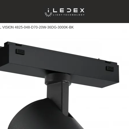
L VISION 4825-048-D70-20W-36DG-3000K-BK