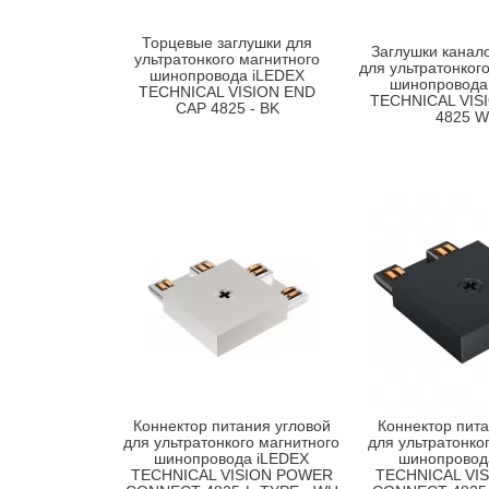
Торцевые заглушки для
Заглушки канал
ультратонкого магнитного
для ультратонког
шинопровода iLEDEX
шинопровода
TECHNICAL VISION END
TECHNICAL VIS
CAP 4825 - BK
4825 
Коннектор питания угловой
Коннектор пита
для ультратонкого магнитного
для ультратонко
шинопровода iLEDEX
шинопровод
TECHNICAL VISION POWER
TECHNICAL VI