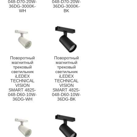
048-D70-20W-
048-D70-20W-
36DG-3000K-
36DG-3000K-
WH
BK
Поворотный
Поворотный
магнитный
магнитный
трековый
трековый
светильник
светильник
iLEDEX
iLEDEX
TECHNICAL
TECHNICAL
VISION
VISION
SMART 4825-
SMART 4825-
048-D60-10W-
048-D60-10W-
36DG-WH
36DG-BK