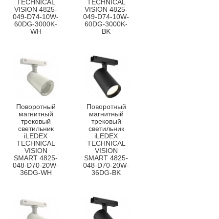
TECHNICAL
TECHNICAL
VISION 4825-
VISION 4825-
049-D74-10W-
049-D74-10W-
60DG-3000K-
60DG-3000K-
WH
BK
Поворотный
Поворотный
магнитный
магнитный
трековый
трековый
светильник
светильник
iLEDEX
iLEDEX
TECHNICAL
TECHNICAL
VISION
VISION
SMART 4825-
SMART 4825-
048-D70-20W-
048-D70-20W-
36DG-WH
36DG-BK