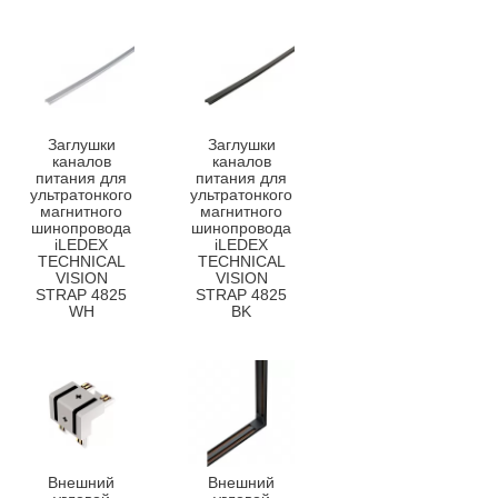
Заглушки
Заглушки
каналов
каналов
питания для
питания для
ультратонкого
ультратонкого
магнитного
магнитного
шинопровода
шинопровода
iLEDEX
iLEDEX
TECHNICAL
TECHNICAL
VISION
VISION
STRAP 4825
STRAP 4825
WH
BK
Внешний
Внешний