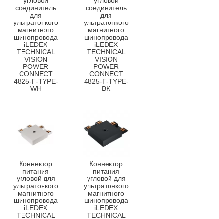
угловой
угловой
соединитель
соединитель
для
для
ультратонкого
ультратонкого
магнитного
магнитного
шинопровода
шинопровода
iLEDEX
iLEDEX
TECHNICAL
TECHNICAL
VISION
VISION
POWER
POWER
CONNECT
CONNECT
4825-Г-TYPE-
4825-Г-TYPE-
WH
BK
Коннектор
Коннектор
питания
питания
угловой для
угловой для
ультратонкого
ультратонкого
магнитного
магнитного
шинопровода
шинопровода
iLEDEX
iLEDEX
TECHNICAL
TECHNICAL