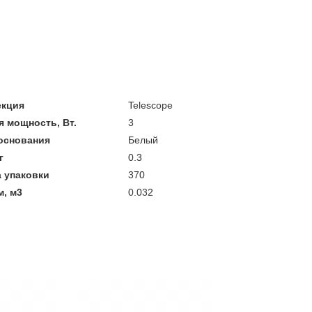
екция
Telescope
 мощность, Вт.
3
основания
Белый
г
0.3
 упаковки
370
, м3
0.032