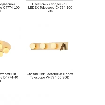
подвесной
Светильник подвесной
pe C4774-100
iLEDEX Telescope C4774-100
D
SBK
отолочный
Светильник настенный iLedex
pe D4774-40
Telescope W4774-60 SGD
H