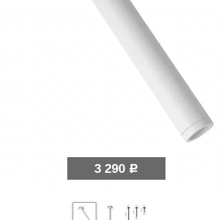
3 290
Р