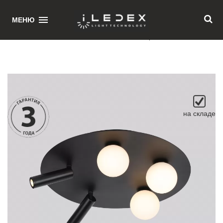
1
МЕНЮ
Главная
/ Светильник потолочный iLedex Telescope D4774-40 SBK
на складе