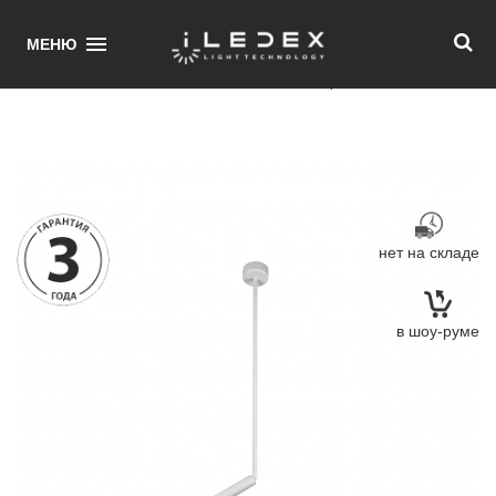
1
МЕНЮ
Главная
/ Потолочный светильник iLedex Telescope 7009/1PS WH
нет на складе
в шоу-руме