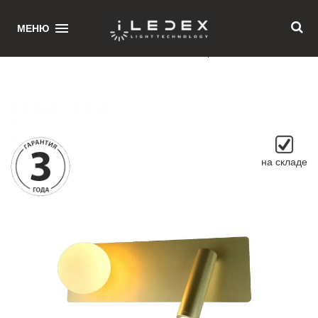
1
МЕНЮ
Главная
/ Светильник настенный iLedex Telescope W4774-30 SGD
на складе