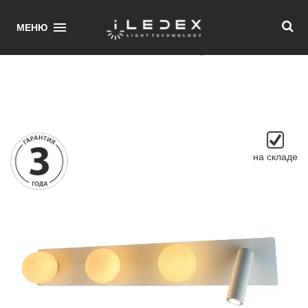
1
МЕНЮ
Главная
/ Светильник настенный iLedex Telescope W4774-60 SWH
на складе