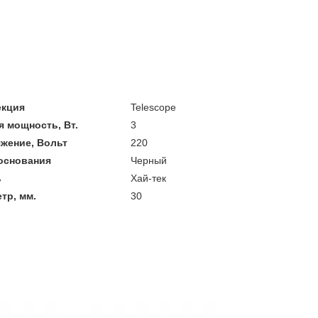
екция
Telescope
 мощность, Вт.
3
жение, Вольт
220
основания
Черный
ь
Хай-тек
тр, мм.
30