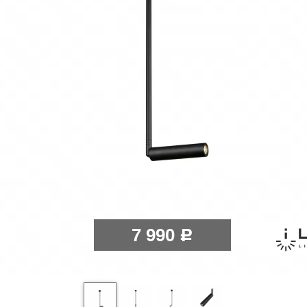
7 990
Р