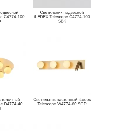
подвесной
Светильник подвесной
pe C4774-100
iLEDEX Telescope C4774-100
D
SBK
отолочный
Светильник настенный iLedex
pe D4774-40
Telescope W4774-60 SGD
H