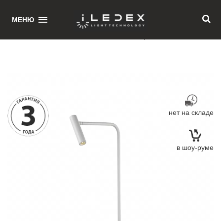
1
МЕНЮ
Главная
/ Напольный светильник iLedex Telescope 7009/1T WH
нет на складе
в шоу-руме