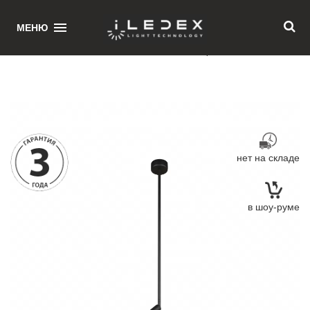
1
МЕНЮ
Главная
/ Потолочный светильник iLedex Telescope 7010/1PS BK
нет на складе
в шоу-руме