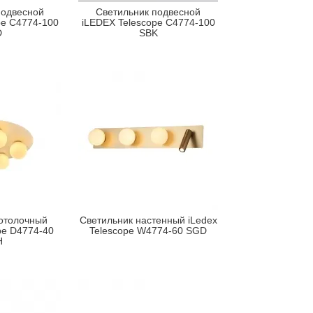
подвесной
Светильник подвесной
pe C4774-100
iLEDEX Telescope C4774-100
D
SBK
отолочный
Светильник настенный iLedex
pe D4774-40
Telescope W4774-60 SGD
H