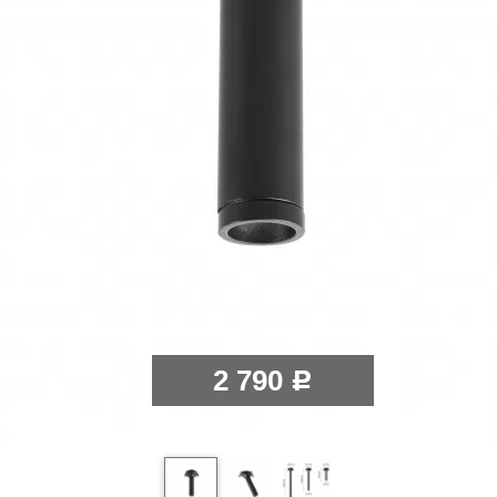
2 790
Р