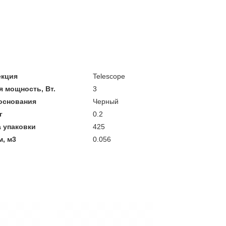
екция
Telescope
 мощность, Вт.
3
основания
Черный
г
0.2
 упаковки
425
, м3
0.056