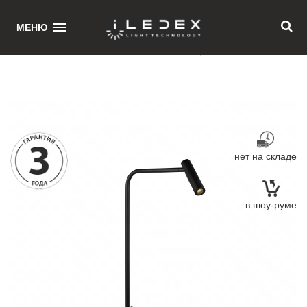
1
МЕНЮ
Главная
/ Напольный светильник iLedex Telescope 7009/1T BK
нет на складе
в шоу-руме