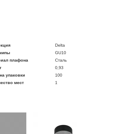
екция
Delta
лампы
GU10
риал плафона
Сталь
г
0,93
на упаковки
100
ество мест
1