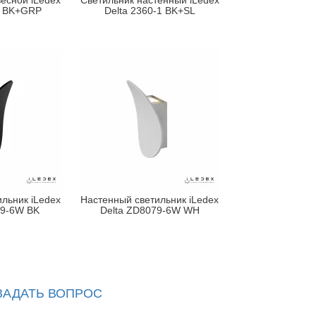
есной iLedex
Светильник настенный iLedex
1 BK+GRP
Delta 2360-1 BK+SL
льник iLedex
Настенный светильник iLedex
79-6W BK
Delta ZD8079-6W WH
ЗАДАТЬ ВОПРОС