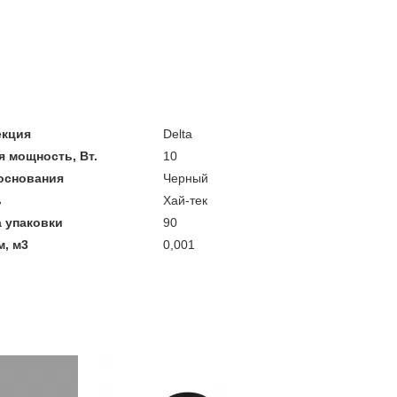
екция
Delta
 мощность, Вт.
10
основания
Черный
ь
Хай-тек
 упаковки
90
, м3
0,001