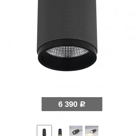
6 390
Р