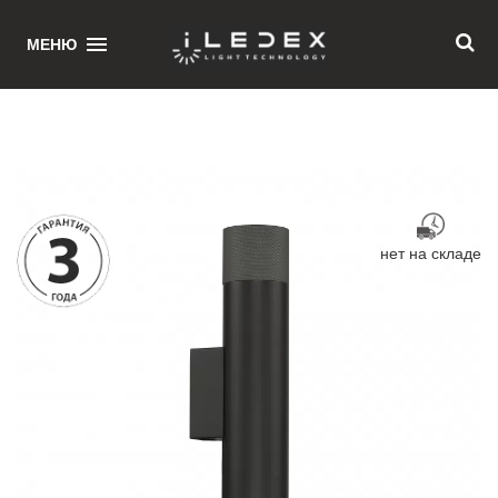
1
МЕНЮ
Главная
/ Светильник настенный iLedex Delta 2365-2 BK+GRP
нет на складе