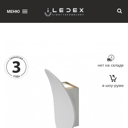
1
МЕНЮ
Главная
/ Настенный светильник iLedex Delta ZD8079-6W WH
нет на складе
в шоу-руме