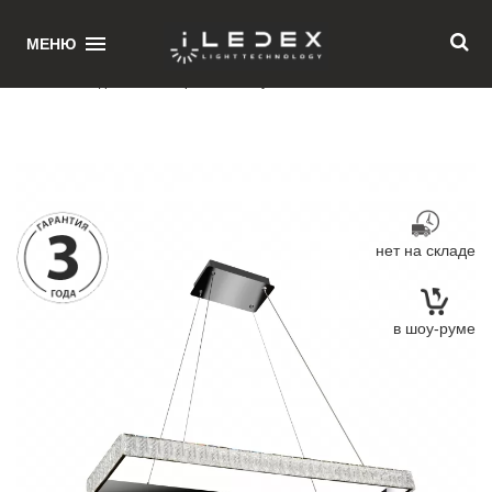
1
МЕНЮ
Главная
/ Подвесная люстра iLedex Crystal ice MD7212-40B CR
нет на складе
в шоу-руме