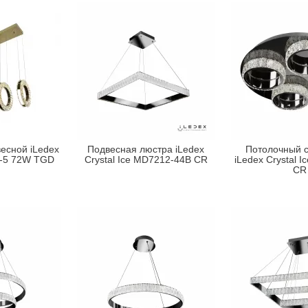
есной iLedex
Подвесная люстра iLedex
Потолочный с
60-5 72W TGD
Crystal Ice MD7212-44B CR
iLedex Crystal 
CR