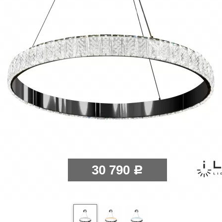
30 790
Р