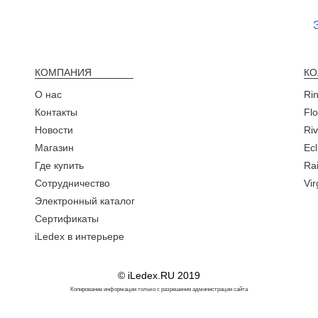
КОМПАНИЯ
КО
О нас
Ri
Контакты
Fl
Новости
Ri
Магазин
Ecl
Где купить
Rai
Сотрудничество
Vi
Электронный каталог
Сертификаты
iLedex в интерьере
© iLedex.RU 2019
Копирование информации только с разрешения администрации сайта