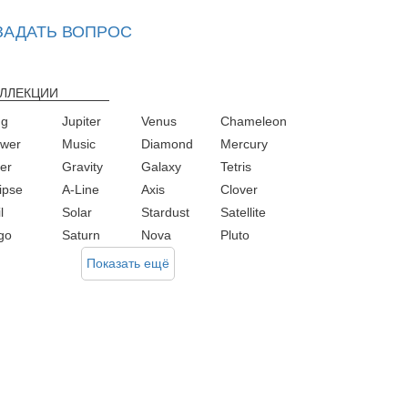
ЗАДАТЬ ВОПРОС
ЛЛЕКЦИИ
ng
Jupiter
Venus
Chameleon
ower
Music
Diamond
Mercury
ver
Gravity
Galaxy
Tetris
ipse
A-Line
Axis
Clover
l
Solar
Stardust
Satellite
rgo
Saturn
Nova
Pluto
Показать ещё