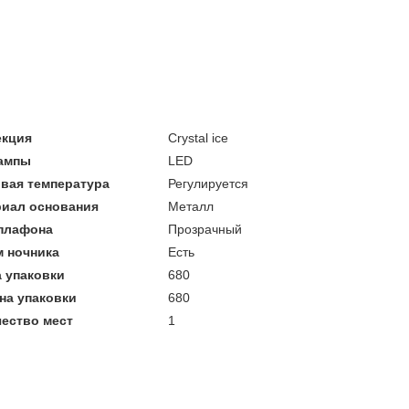
екция
Crystal ice
лампы
LED
вая температура
Регулируется
риал основания
Металл
 плафона
Прозрачный
 ночника
Есть
 упаковки
680
на упаковки
680
ество мест
1