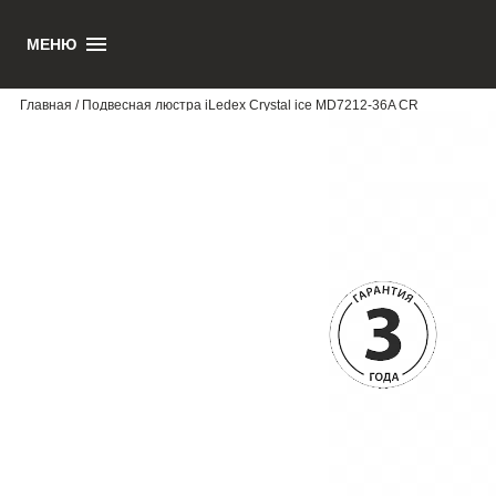
МЕНЮ
1
Главная
/ Подвесная люстра iLedex Crystal ice MD7212-36A CR