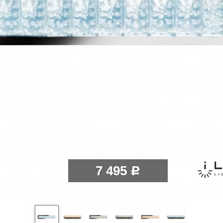
7 495
Р