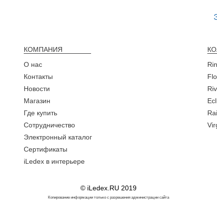
КОМПАНИЯ
КО
О нас
Ri
Контакты
Fl
Новости
Ri
Магазин
Ecl
Где купить
Rai
Сотрудничество
Vi
Электронный каталог
Сертификаты
iLedex в интерьере
© iLedex.RU 2019
Копирование информации только с разрешения администрации сайта