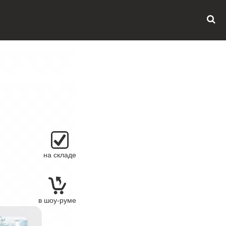
на складе
в шоу-руме