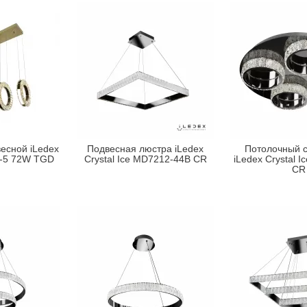
есной iLedex
Подвесная люстра iLedex
Потолочный с
60-5 72W TGD
Crystal Ice MD7212-44B CR
iLedex Crystal 
CR