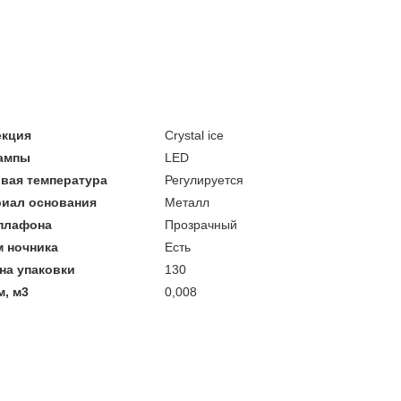
екция
Crystal ice
лампы
LED
вая температура
Регулируется
риал основания
Металл
 плафона
Прозрачный
 ночника
Есть
на упаковки
130
, м3
0,008