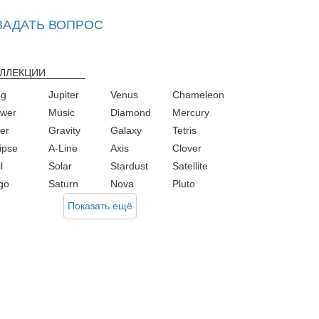
ЗАДАТЬ ВОПРОС
ЛЛЕКЦИИ
ng
Jupiter
Venus
Chameleon
ower
Music
Diamond
Mercury
ver
Gravity
Galaxy
Tetris
ipse
A-Line
Axis
Clover
l
Solar
Stardust
Satellite
rgo
Saturn
Nova
Pluto
Показать ещё