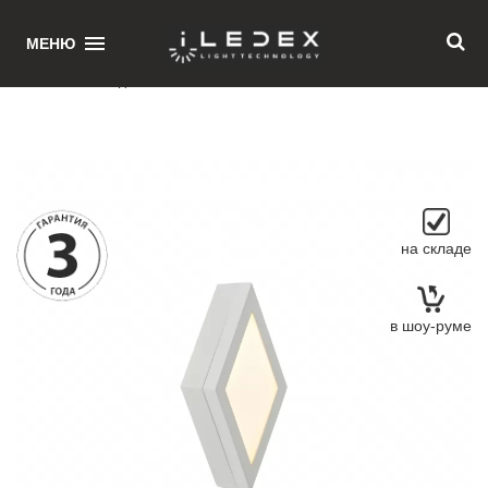
1
МЕНЮ
Главная
/ Накладной светильник iLedex Creator X068204 4W 3000K WH
на складе
в шоу-руме