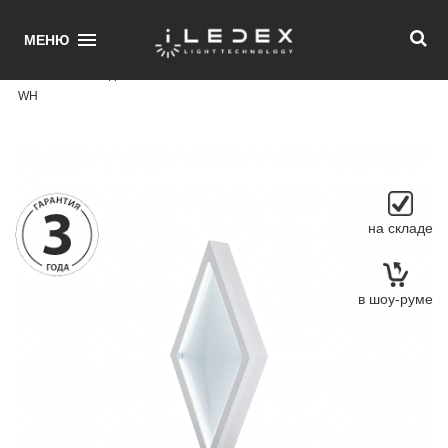
1
МЕНЮ
Главная
/ Накладной светильник iLedex Creator SMD-924416 16W 6000K
WH
на складе
в шоу-руме