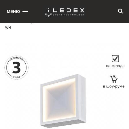
1
МЕНЮ
Главная
/ Накладной светильник iLedex Creator SMD-923416 16W 3000K
WH
на складе
в шоу-руме