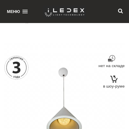
1
МЕНЮ
Главная
/ Подвесной светильник iLedex Moon WLD8858-1 WH
нет на складе
в шоу-руме