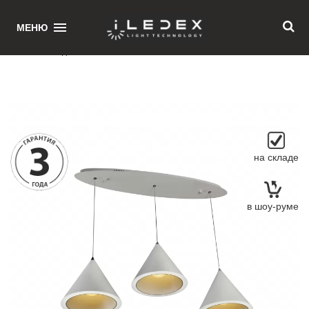
1
МЕНЮ
Главная
/ Подвесной светильник iLedex Moon WL8858-3A WH
на складе
в шоу-руме