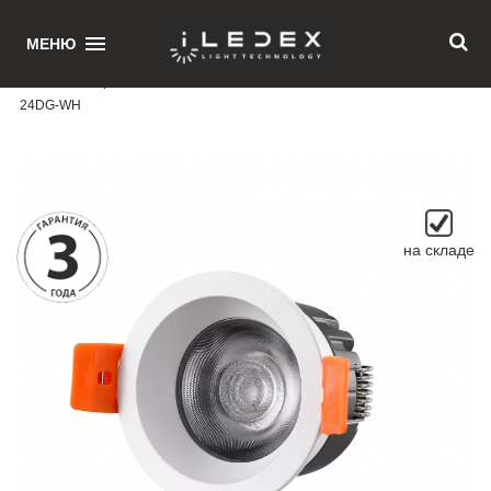
1
МЕНЮ
Главная
/ Встраиваемый светильник iLEDEX Mars DIM 107-7W-D64-3000K-
24DG-WH
на складе