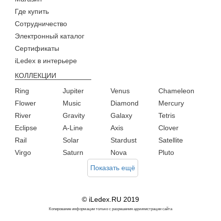
Где купить
Сотрудничество
Электронный каталог
Сертификаты
iLedex в интерьере
КОЛЛЕКЦИИ
Ring
Jupiter
Venus
Chameleon
Flower
Music
Diamond
Mercury
River
Gravity
Galaxy
Tetris
Eclipse
A-Line
Axis
Clover
Rail
Solar
Stardust
Satellite
Virgo
Saturn
Nova
Pluto
Показать ещё
© iLedex.RU 2019
Копирование информации только с разрешения администрации сайта