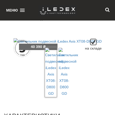
1
МЕНЮ
Главная
/ Светильник подвесной iLedex Axis XT08-D800 GD
40 390
Р
на складе