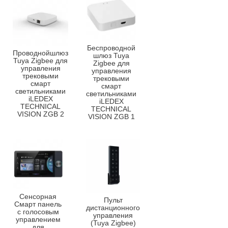
Беспроводной
Проводнойшлюз
шлюз Tuya
Tuya Zigbee для
Zigbee для
управления
управления
трековыми
трековыми
смарт
смарт
светильниками
светильниками
iLEDEX
iLEDEX
TECHNICAL
TECHNICAL
VISION ZGB 2
VISION ZGB 1
Сенсорная
Пульт
Смарт панель
дистанционного
с голосовым
управления
управлением
(Tuya Zigbee)
для