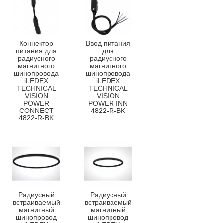
Коннектор
Ввод питания
питания для
для
радиусного
радиусного
магнитного
магнитного
шинопровода
шинопровода
iLEDEX
iLEDEX
TECHNICAL
TECHNICAL
VISION
VISION
POWER
POWER INN
CONNECT
4822-R-BK
4822-R-BK
Радиусный
Радиусный
встраиваемый
встраиваемый
магнитный
магнитный
шинопровод
шинопровод