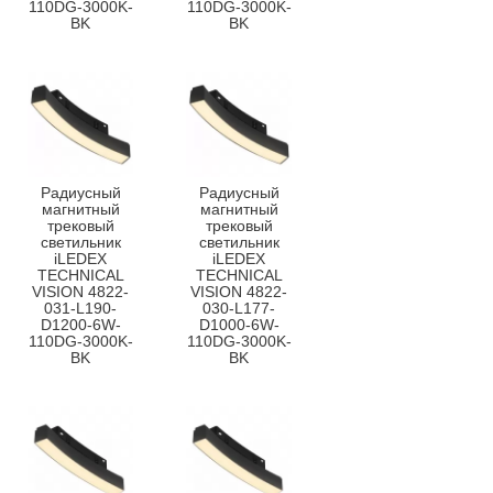
110DG-3000K-
110DG-3000K-
BK
BK
Радиусный
Радиусный
магнитный
магнитный
трековый
трековый
светильник
светильник
iLEDEX
iLEDEX
TECHNICAL
TECHNICAL
VISION 4822-
VISION 4822-
031-L190-
030-L177-
D1200-6W-
D1000-6W-
110DG-3000K-
110DG-3000K-
BK
BK