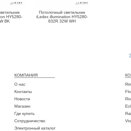
ветильник
Потолочный светильник
tion HY5280-
iLedex illumination HY5280-
2W BK
832R 32W WH
КОМПАНИЯ
КО
О нас
Ri
Контакты
Fl
Новости
Ri
Магазин
Ecl
Где купить
Rai
Сотрудничество
Vi
Электронный каталог