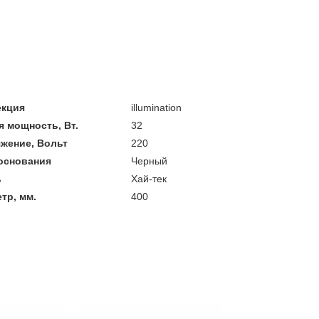
екция
illumination
 мощность, Вт.
32
жение, Вольт
220
основания
Черный
ь
Хай-тек
тр, мм.
400